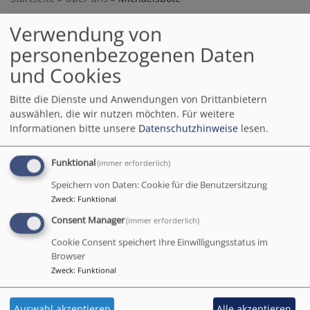
Verwendung von
Michaelsbote
personenbezogenen Daten
und Cookies
Bitte die Dienste und Anwendungen von Drittanbietern
Vierteljährlich erscheint unser Gemeindebrief, der
auswählen, die wir nutzen möchten.
Für weitere
"Michaelsbote". Er enthält neben Terminen und
Informationen bitte unsere
Datenschutzhinweise
lesen.
Veranstaltungshinweisen auch Rückblicke auf
gewesenes, Aktuelle Informationen aus dem
Funktional
(immer erforderlich)
Kirchenvorstand, geistliche Impulse und Gebete sowie
Speichern von Daten: Cookie für die Benutzersitzung
thematische Artikel.
Zweck
:
Funktional
Der Michaelsbote wird in der Kirchengemeinde
Consent Manager
(immer erforderlich)
ausgetragen.
Cookie Consent speichert Ihre Einwilligungsstatus im
Browser
Falls Sie keinen bekommen, ihn aber gerne zugestellt
Zweck
:
Funktional
haben möchten, wenden Sie sich gerne an unser
Pfarramt.
Auswahl akzeptieren
Alle akzeptieren