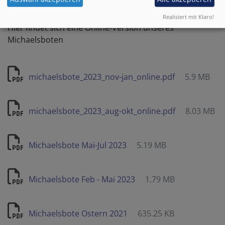
Realisiert mit Klaro!
Hier findet sich eine Online-Version unseres
Michaelsboten
michaelsbote_2023_nov-jan_online.pdf
5.9 MB
michaelsbote_2023_aug-okt_online.pdf
8.03 MB
Michaelsbote Mai-Jul 2023
5.19 MB
Michaelsbote Feb - Mai 2023
1.79 MB
Michaelsbote Ostern 2021
635.25 KB