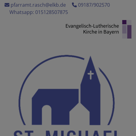
Direkt
pfarramt.rasch@elkb.de
09187/902570
zum
Whatsapp: 015128507875
Inhalt