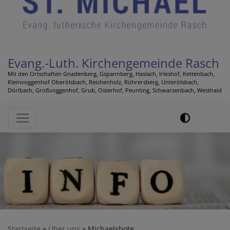
Evang.-Luth. Kirchengemeinde Rasch
Mit den Ortschaften Gnadenberg, Gspannberg, Haslach, Irleshof, Kettenbach,
Kleinvoggenhof Oberölsbach, Reichenholz, Rührersberg, Unterölsbach,
Dörlbach, Großvoggenhof, Grub, Osterhof, Peunting, Schwarzenbach, Westhaid
Hauptnavigation
Startseite
Über uns
Michaelsbote