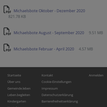
Michaelsbote Oktober - Dezember 2020
821.78 KB
Michaelsbote August - September 2020
9.51 MB
Michaelsbote Februar - April 2020
4.57 MB
Hauptnavigation
Fußbereichsmenü
Benutzerm
Startseite
Kontakt
Anmelden
Über uns
Cookie-Einstellungen
Gemeinde.leben
Impressum
Leben.begleiten
Datenschutzerklärung
Kindergarten
Barrierefreiheitserklärung