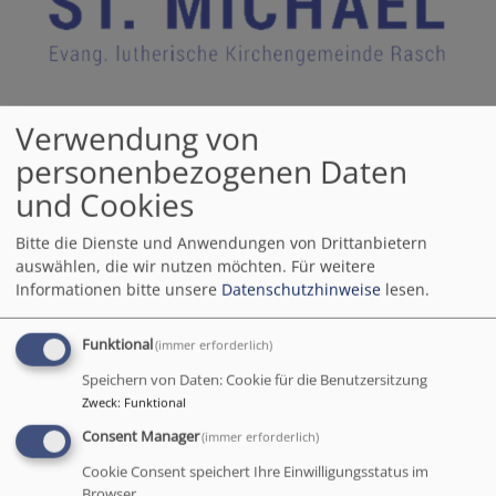
Verwendung von
Evang.-Luth. Kirchengemeinde Rasch
personenbezogenen Daten
Mit den Ortschaften Gnadenberg, Gspannberg, Haslach, Irleshof, Kettenbach,
Kleinvoggenhof Oberölsbach, Reichenholz, Rührersberg, Unterölsbach,
und Cookies
Dörlbach, Großvoggenhof, Grub, Osterhof, Peunting, Schwarzenbach, Westhaid
Hauptnavigation
Bitte die Dienste und Anwendungen von Drittanbietern
auswählen, die wir nutzen möchten.
Für weitere
Informationen bitte unsere
Datenschutzhinweise
lesen.
Funktional
(immer erforderlich)
Speichern von Daten: Cookie für die Benutzersitzung
Zweck
:
Funktional
Consent Manager
(immer erforderlich)
Cookie Consent speichert Ihre Einwilligungsstatus im
Startseite
Über uns
Browser