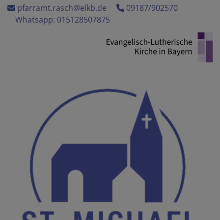
Direkt
pfarramt.rasch@elkb.de
09187/902570
zum
Whatsapp: 015128507875
Inhalt