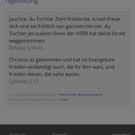
Tageslosung
Jauchze, du Tochter Zion! Frohlocke, Israel! Freue
dich und sei fröhlich von ganzem Herzen, du
Tochter Jerusalem! Denn der HERR hat deine Strafe
weggenommen.
Zefanja 3,14-15
Christus ist gekommen und hat im Evangelium
Frieden verkündigt euch, die ihr fern wart, und
Frieden denen, die nahe waren.
Epheser 2,17
© Evangelische Brüder-Unität –
Herrnhuter Brüdergemeine
Weitere Informationen finden Sie
hier
.
Hauptnavigation
Fußbereichsmenü
Benutzerm
Startseite
Kontakt
Anmelden