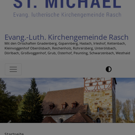
Evang.-Luth. Kirchengemeinde Rasch
Mit den Ortschaften Gnadenberg, Gspannberg, Haslach, Irleshof, Kettenbach,
Kleinvoggenhof Oberölsbach, Reichenholz, Rührersberg, Unterölsbach,
Dörlbach, Großvoggenhof, Grub, Osterhof, Peunting, Schwarzenbach, Westhaid
Hauptnavigation
Previous
Next
Startseite