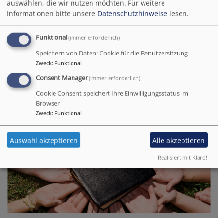
auswählen, die wir nutzen möchten.
Für weitere
Informationen bitte unsere
Datenschutzhinweise
lesen.
Funktional
(immer erforderlich)
Speichern von Daten: Cookie für die Benutzersitzung
Zweck
:
Funktional
Consent Manager
(immer erforderlich)
Gemeinsam Gottesdienst feiern ist der Mittelpunkt
Cookie Consent speichert Ihre Einwilligungsstatus im
unseres Gemeindelebens. Zeit, um zu sich selbst zu
Browser
finden. Zeit, das eigene Leben zu bedenken und für das
Zweck
:
Funktional
Leben Kraft zu bekommen. Denn wir glauben
KINDER UND JUGEND
Auswahl akzeptieren
Alle akzeptieren
Realisiert mit Klaro!