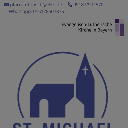
Direkt
pfarramt.rasch@elkb.de
09187/902570
zum
Whatsapp: 015128507875
Inhalt