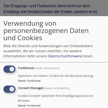
Der Eingangs- und Flurbereich dient nicht nur dem
Empfang und Verabschieden der Kinder, sondern er ist
ebenfalls als abwechslungsreicher Spielbereich
Verwendung von
(Fahrzeuge, Softbausteine, Decken, Matten und Stühle,
personenbezogenen Daten
Kartons) nutzbar. Durch die Nutzung der Wände als
„Ausstellung der aktuell bearbeiteten Themen“ sowie die
und Cookies
Darstellung eines „Wochenrückblicks“ an der Pinnwand
Bitte die Dienste und Anwendungen von Drittanbietern
neben der Gruppentüre, wird dieser Bereich auch den
auswählen, die wir nutzen möchten.
Für weitere
Eltern zur Verfügung gestellt.
Informationen bitte unsere
Datenschutzhinweise
lesen.
Funktional
(immer erforderlich)
Speichern von Daten: Cookie für die Benutzersitzung
Zweck
:
Funktional
Consent Manager
(immer erforderlich)
Cookie Consent speichert Ihre Einwilligungsstatus im
Browser
Zweck
:
Funktional