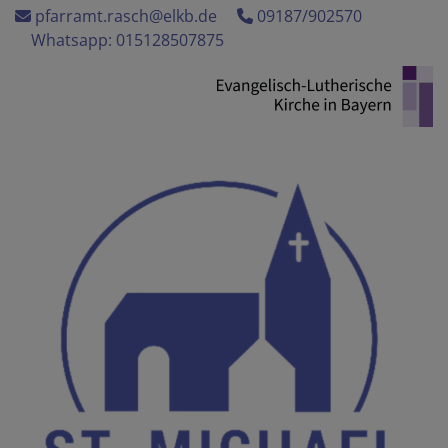
Direkt
pfarramt.rasch@elkb.de
09187/902570
zum
Whatsapp: 015128507875
Inhalt