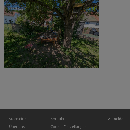
Hauptnavigation
Fußbereichsmenü
Benutzerm
Startseite
Kontakt
Anmelden
Über uns
Cookie-Einstellungen